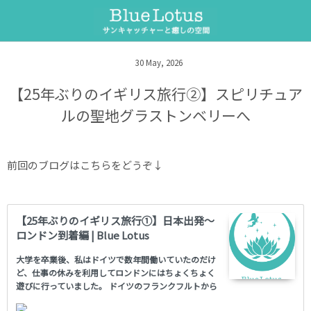
サンキャッチャー
セラピーメニュー
30
May
,
2026
サンキャッチャーとは
ヒーリング整体
【25年ぶりのイギリス旅行②】スピリチュア
ルの聖地グラストンベリーへ
サンキャッチャーワークショップ
遠隔ヒーリング
オーダー制作
遠隔ペットヒーリング
前回のブログはこちらをどうぞ↓
フラワーエッセンス
【25年ぶりのイギリス旅行①】日本出発～
ロンドン到着編 | Blue Lotus
大学を卒業後、私はドイツで数年間働いていたのだけ
ど、仕事の休みを利用してロンドンにはちょくちょく
遊びに行っていました。 ドイツのフランクフルトから
ロンドンまで、飛行機で2時間もかからないくらい近