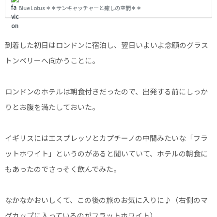
かったので。 日本から行くのとは違って、1泊2日で気
Blue Lotus ＊＊サンキャッチャーと癒しの空間＊＊
軽に小旅行できるくらい身近な場所だったロンドン。
その後、ロンドンがすっかり気に入り住んでみたくな
ったので、半年くらい向こうに滞在することに。 あれ
からおよそ25年ぶりとなるイギリス旅行。 中学校時
到着した初日はロンドンに宿泊し、翌日いよいよ念願のグラス
代からの友達と1年前から旅の計画を立て、準備も時
間をかけてちょっとずつやってきた。 友達はアメリカ
トンベリーへ向かうことに。
のマイアミに住んでいるので待ち合わせはロンドンの
ヒースロー…
ロンドンのホテルは朝食付きだったので、出発する前にしっか
りとお腹を満たしておいた。
イギリスにはエスプレッソとカプチーノの中間みたいな「フラ
ットホワイト」というのがあると聞いていて、ホテルの朝食に
もあったのでさっそく飲んでみた。
なかなかおいしくて、この後の旅のお気に入りに♪（右側のマ
グカップに入っているのがフラットホワイト）