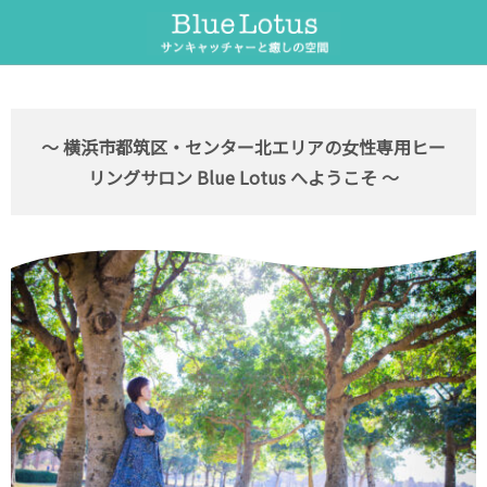
サンキャッチャー
セラピーメニュー
サンキャッチャーとは
ヒーリング整体
～ 横浜市都筑区・センター北エリアの女性専用ヒー
リングサロン Blue Lotus へようこそ ～
サンキャッチャーワークショップ
遠隔ヒーリング
オーダー制作
遠隔ペットヒーリング
フラワーエッセンス