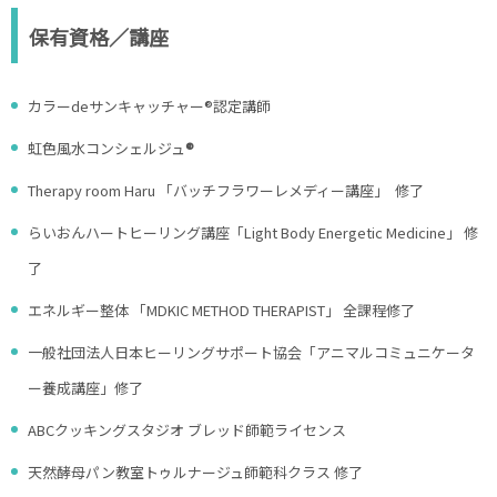
保有資格／講座
カラーdeサンキャッチャー®認定講師
虹色風水コンシェルジュ
®
Therapy room Haru 「バッチフラワーレメディー講座」 修了
らいおんハートヒーリング講座「Light Body Energetic Medicine」 修
了
エネルギー整体 「MDKIC METHOD THERAPIST」 全課程修了
一般社団法人日本ヒーリングサポート協会「アニマルコミュニケータ
ー養成講座」修了
ABCクッキングスタジオ ブレッド師範ライセンス
天然酵母パン教室トゥルナージュ師範科クラス 修了