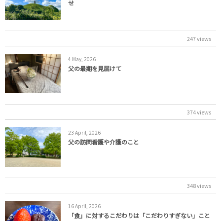
せ
247 views
4
May
,
2026
父の最期を見届けて
374 views
23
April
,
2026
父の訪問看護や介護のこと
348 views
16
April
,
2026
「食」に対するこだわりは「こだわりすぎない」こと