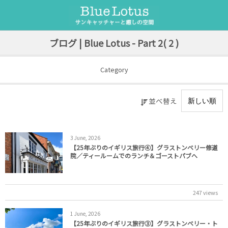
サンキャッチャー
セラピーメニュー
ブログ | Blue Lotus - Part 2( 2 )
サンキャッチャーとは
ヒーリング整体
Category
サンキャッチャーワークショップ
遠隔ヒーリング
並べ替え
オーダー制作
遠隔ペットヒーリング
フラワーエッセンス
3
June
,
2026
【25年ぶりのイギリス旅行④】グラストンベリー修道
院／ティールームでのランチ＆ゴーストパブへ
247 views
1
June
,
2026
【25年ぶりのイギリス旅行③】グラストンベリー・ト