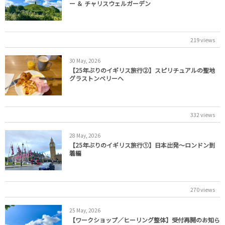
ー ＆ チャリスウェルガーデン
219 views
30
May
,
2026
【25年ぶりのイギリス旅行②】スピリチュアルの聖地
グラストンベリーへ
332 views
28
May
,
2026
【25年ぶりのイギリス旅行①】日本出発～ロンドン到
着編
270 views
25
May
,
2026
【ワークショップ／ヒーリング整体】受付再開のお知ら