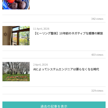
342 views
11
April
,
2026
【ヒーリング整体】10年前のネガティブな感情の解放
433 views
2
April
,
2026
AIによってシステムエンジニアは要らなくなる時代
329 views
過去の記事を表示