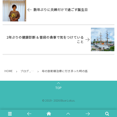
数年ぶりに夫婦だけで過ごす誕生日
2年ぶりの健康診断 & 普段の食事で気をつけている
こと
HOME
ブログ , …
母の放射線治療に付き添った時の話
TOP
©
2019 - 2026
Blue Lotus
.