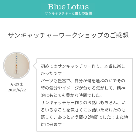
サンキャッチャー
セラピーメニュー
サンキャッチャーワークショップのご感想
サンキャッチャーとは
ヒーリング整体
サンキャッチャーワークショップ
遠隔ヒーリング
オーダー制作
遠隔ペットヒーリング
初めてのサンキャッチャー作り、本当に楽し
かったです！
パーツも豊富で、自分が何を選ぶのかでその
フラワーエッセンス
A.Kさま
時の気分やイメージが分かる気がして、精神
2026/6/22
的にもとても豊かな時間でした。
サンキャッチャー作りのお話はもちろん、い
ろいろなことを気さくにお話いただけたのも
嬉しく、あっという間の2時間でした！また絶
対に来ます！